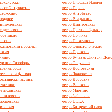
арксистская
метро Площадь Ильича
оссе Энтузиастов
метро Перово
овокосино
метро Алтуфьево
традное
метро Владыкино
имирязевская
метро Дмитровская
енделеевская
метро Цветной бульвар
оровицкая
метро Полянка
ульская
метро Нагатинская
ахимовский проспект
метро Севастопольская
Южная
метро Пражская
Аннино
метро Бульвар Дмитрия Дон
ерхние Лихоборы
метро Окружная
арьина роща
метро Достоевская
ретенский бульвар
метро Чкаловская
рестьянская застава
метро Дубровка
ечатники
метро Волжская
ратиславская
метро Марьино
ипиловская
метро Зябликово
орошёвская
метро ЦСКА
аховская
метро Битцевский парк