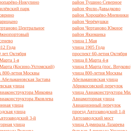
ропарёво-Никулино
район Тушино Северное
илёвский парк
район Фили-Давыдково
оврино
район Хорошёво-Мневники
Царицыно
район Черёмушки
ертаново Центральное
район Чертаново Южное
Южнопортовый
район Якиманка
сенево
улица 1 Мая
812 Года
улица 1905 Года
0 лет Октября
проспект 60-летия Октября
Марта 1-я
улица 8 Марта 4-я
 Марта (Косино-Ухтомский)
улица 8 Марта (пос. Внуково
к 800-летия Москвы
улица 800-летия Москвы
 Абельмановская Застава
Абельмановская улица
вская улица
Абрикосовский переулок
виаконструктора Микояна
улица Авиаконструктора Ми
виаконструктора Яковлева
Авиамоторная улица
нная улица
Авиационный переулок
одская улица
проезд Автозаводский 1-й
Автозаводский 3-й
Автозаводский мост
орная улица
улица Адмирала Лазарева
дмирала Руднева
бульвар Адмирала Ушакова