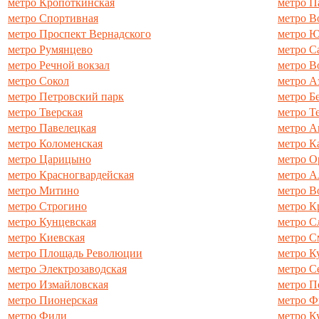
метро Кропоткинская
метро П
метро Спортивная
метро В
метро Проспект Вернадского
метро Ю
метро Румянцево
метро С
метро Речной вокзал
метро В
метро Сокол
метро А
метро Петровский парк
метро Б
метро Тверская
метро Т
метро Павелецкая
метро А
метро Коломенская
метро К
метро Царицыно
метро О
метро Красногвардейская
метро А
метро Митино
метро В
метро Строгино
метро К
метро Кунцевская
метро С
метро Киевская
метро С
метро Площадь Революции
метро К
метро Электрозаводская
метро С
метро Измайловская
метро П
метро Пионерская
метро Ф
метро Фили
метро К