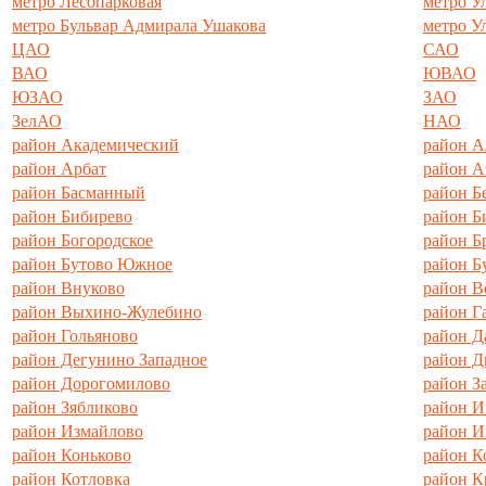
метро Лесопарковая
метро У
метро Бульвар Адмирала Ушакова
метро У
ЦАО
САО
ВАО
ЮВАО
ЮЗАО
ЗАО
ЗелАО
НАО
район Академический
район А
район Арбат
район А
район Басманный
район Б
район Бибирево
район Б
район Богородское
район Б
район Бутово Южное
район Б
район Внуково
район В
район Выхино-Жулебино
район Г
район Гольяново
район Д
район Дегунино Западное
район Д
район Дорогомилово
район З
район Зябликово
район И
район Измайлово
район И
район Коньково
район К
район Котловка
район К