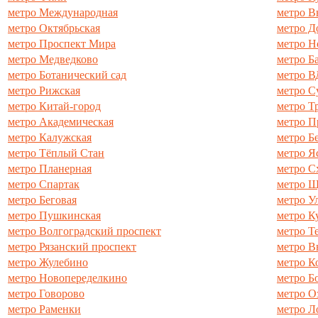
метро Международная
метро В
метро Октябрьская
метро Д
метро Проспект Мира
метро Н
метро Медведково
метро Б
метро Ботанический сад
метро 
метро Рижская
метро С
метро Китай-город
метро Т
метро Академическая
метро П
метро Калужская
метро Б
метро Тёплый Стан
метро Я
метро Планерная
метро С
метро Спартак
метро Щ
метро Беговая
метро У
метро Пушкинская
метро К
метро Волгоградский проспект
метро Т
метро Рязанский проспект
метро 
метро Жулебино
метро К
метро Новопеределкино
метро Б
метро Говорово
метро О
метро Раменки
метро Л