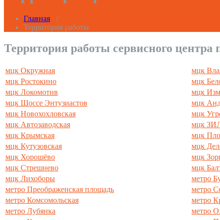
Главная
/
Территория работы
Территория работы сервисного центра п
мцк Окружная
мцк Вл
мцк Ростокино
мцк Бел
мцк Локомотив
мцк Изм
мцк Шоссе Энтузиастов
мцк Анд
мцк Новохохловская
мцк Угр
мцк Автозаводская
мцк ЗИ
мцк Крымская
мцк Пло
мцк Кутузовская
мцк Дел
мцк Хорошёво
мцк Зор
мцк Стрешнево
мцк Бал
мцк Лихоборы
метро Б
метро Преображенская площадь
метро С
метро Комсомольская
метро К
метро Лубянка
метро О