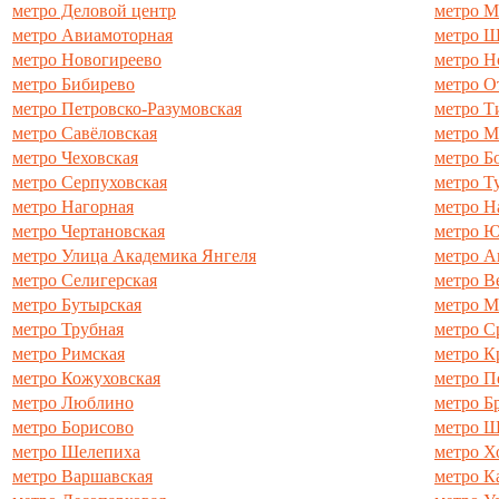
метро Деловой центр
метро М
метро Авиамоторная
метро Ш
метро Новогиреево
метро Н
метро Бибирево
метро О
метро Петровско-Разумовская
метро Т
метро Савёловская
метро М
метро Чеховская
метро Б
метро Серпуховская
метро Т
метро Нагорная
метро Н
метро Чертановская
метро 
метро Улица Академика Янгеля
метро 
метро Селигерская
метро В
метро Бутырская
метро М
метро Трубная
метро С
метро Римская
метро К
метро Кожуховская
метро П
метро Люблино
метро Б
метро Борисово
метро Ш
метро Шелепиха
метро Х
метро Варшавская
метро К