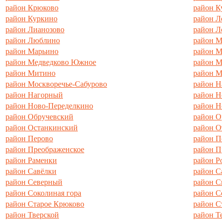
район Крюково
район К
район Куркино
район Л
район Лианозово
район Л
район Люблино
район 
район Марьино
район 
район Медведково Южное
район М
район Митино
район 
район Москворечье-Сабурово
район Н
район Нагорный
район Н
район Ново-Переделкино
район Н
район Обручевский
район О
район Останкинский
район О
район Перово
район П
район Преображенское
район П
район Раменки
район Р
район Савёлки
район С
район Северный
район С
район Соколиная гора
район С
район Старое Крюково
район С
район Тверской
район Т