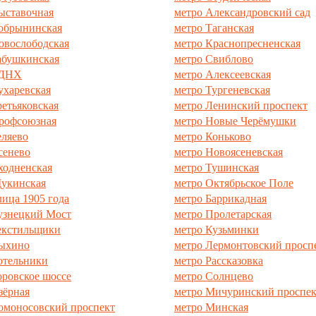
ыставочная
метро Александровский сад
обрынинская
метро Таганская
овослободская
метро Краснопресненская
абушкинская
метро Свиблово
ВДНХ
метро Алексеевская
ухаревская
метро Тургеневская
ретьяковская
метро Ленинский проспект
рофсоюзная
метро Новые Черёмушки
еляево
метро Коньково
сенево
метро Новоясеневская
ходненская
метро Тушинская
укинская
метро Октябрьское Поле
лица 1905 года
метро Баррикадная
узнецкий Мост
метро Пролетарская
екстильщики
метро Кузьминки
Выхино
метро Лермонтовский просп
отельники
метро Рассказовка
оровское шоссе
метро Солнцево
зёрная
метро Мичуринский проспек
омоносовский проспект
метро Минская