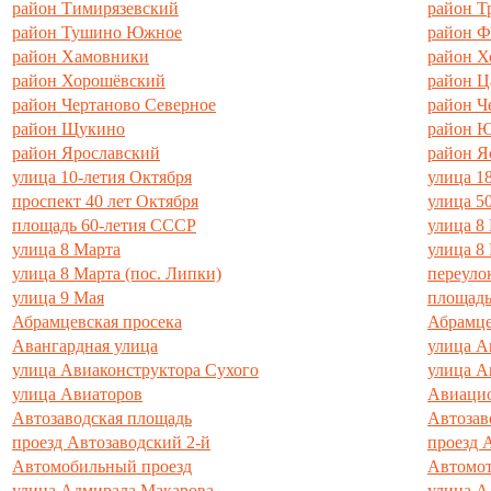
район Тимирязевский
район Т
район Тушино Южное
район Ф
район Хамовники
район Х
район Хорошёвский
район 
район Чертаново Северное
район Ч
район Щукино
район 
район Ярославский
район Я
улица 10-летия Октября
улица 1
проспект 40 лет Октября
улица 5
площадь 60-летия СССР
улица 8 
улица 8 Марта
улица 8
улица 8 Марта (пос. Липки)
переуло
улица 9 Мая
площадь
Абрамцевская просека
Абрамце
Авангардная улица
улица А
улица Авиаконструктора Сухого
улица А
улица Авиаторов
Авиацио
Автозаводская площадь
Автозав
проезд Автозаводский 2-й
проезд 
Автомобильный проезд
Автомот
улица Адмирала Макарова
улица А