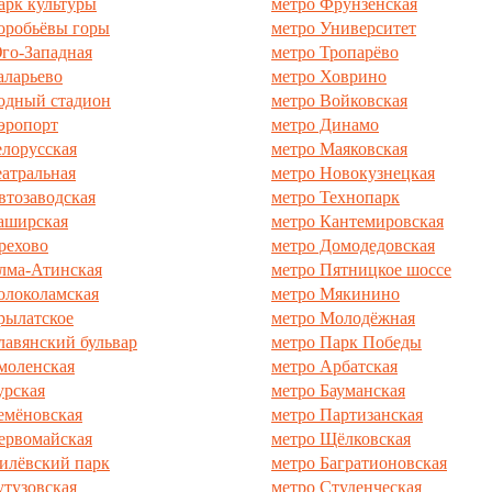
арк культуры
метро Фрунзенская
оробьёвы горы
метро Университет
го-Западная
метро Тропарёво
аларьево
метро Ховрино
одный стадион
метро Войковская
эропорт
метро Динамо
елорусская
метро Маяковская
еатральная
метро Новокузнецкая
втозаводская
метро Технопарк
аширская
метро Кантемировская
рехово
метро Домодедовская
лма-Атинская
метро Пятницкое шоссе
олоколамская
метро Мякинино
рылатское
метро Молодёжная
лавянский бульвар
метро Парк Победы
моленская
метро Арбатская
урская
метро Бауманская
емёновская
метро Партизанская
ервомайская
метро Щёлковская
илёвский парк
метро Багратионовская
утузовская
метро Студенческая