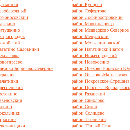
узьминки
район Кунцево
евобережный
район Лефортово
омоносовский
район Лосиноостровский
Марфино
район Марьина роща
Матушкино
район Медведково Северное
етрогородок
район Мещанский
Можайский
район Молжаниновский
агатино-Садовники
район Нагатинский затон
екрасовка
район Нижегородский
овогиреево
район Новокосино
рехово-Борисово Северное
район Орехово-Борисово Ю
традное
район Очаково-Матвеевское
ечатники
район Покровское-Стрешнев
ресненский
район Проспект Вернадског
остокино
район Рязанский
авёловский
район Свиблово
илино
район Сокол
окольники
район Солнцево
трогино
район Таганский
екстильщики
район Тёплый Стан