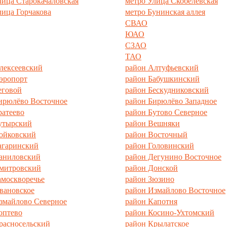
лица Старокачаловская
метро Улица Скобелевская
лица Горчакова
метро Бунинская аллея
СВАО
ЮАО
СЗАО
ТАО
лексеевский
район Алтуфьевский
эропорт
район Бабушкинский
еговой
район Бескудниковский
ирюлёво Восточное
район Бирюлёво Западное
ратеево
район Бутово Северное
утырский
район Вешняки
ойковский
район Восточный
агаринский
район Головинский
аниловский
район Дегунино Восточное
митровский
район Донской
амоскворечье
район Зюзино
вановское
район Измайлово Восточное
змайлово Северное
район Капотня
оптево
район Косино-Ухтомский
расносельский
район Крылатское