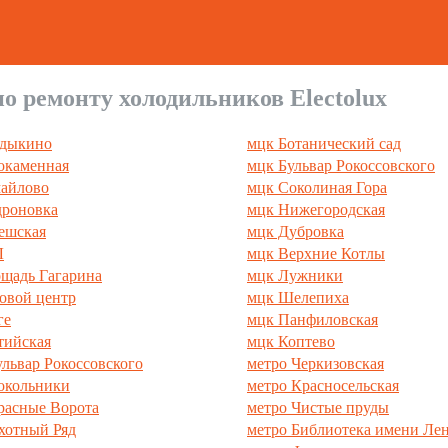
о ремонту холодильников Electolux
адыкино
мцк Ботанический сад
окаменная
мцк Бульвар Рокоссовского
айлово
мцк Соколиная Гора
роновка
мцк Нижегородская
ешская
мцк Дубровка
Л
мцк Верхние Котлы
щадь Гагарина
мцк Лужники
овой центр
мцк Шелепиха
ге
мцк Панфиловская
тийская
мцк Коптево
ульвар Рокоссовского
метро Черкизовская
окольники
метро Красносельская
расные Ворота
метро Чистые пруды
хотный Ряд
метро Библиотека имени Ле